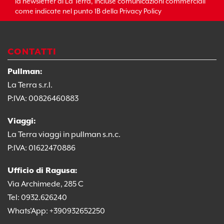
la newsletter di La Terra, incluse comunicazioni commerciali
come indicate nel punto 1B della Privacy Policy
CONTATTI
Pullman:
La Terra s.r.l.
P:IVA: 00826460883
Viaggi:
La Terra viaggi in pullman s.n.c.
P:IVA: 01622470886
Ufficio di Ragusa:
Via Archimede, 285 C
Tel: 0932.626240
Whats'App:
+39
0932652250