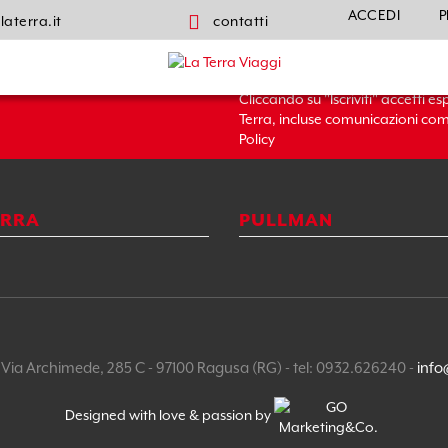
ACCEDI
P
laterra.it
contatti
Newsletter:
Cliccando su "Iscriviti" accetti es
Terra, incluse comunicazioni com
Policy
ERRA
PULLMAN
- Via Archimede, 285 C - 97100 Ragusa (RG) - tel: 0932.626240 -
info
Designed with love & passion by