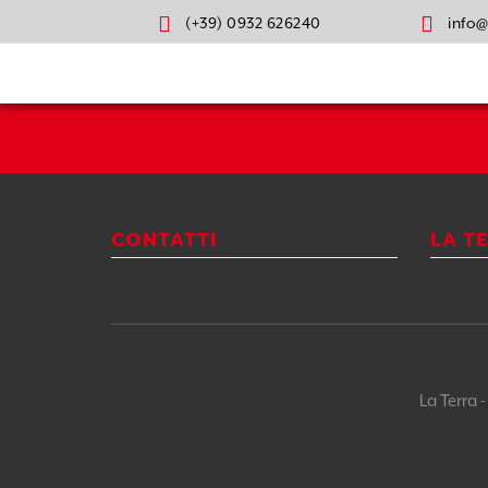
(+39) 0932 626240
info@
Seguici su:
CONTATTI
LA T
La Terra 