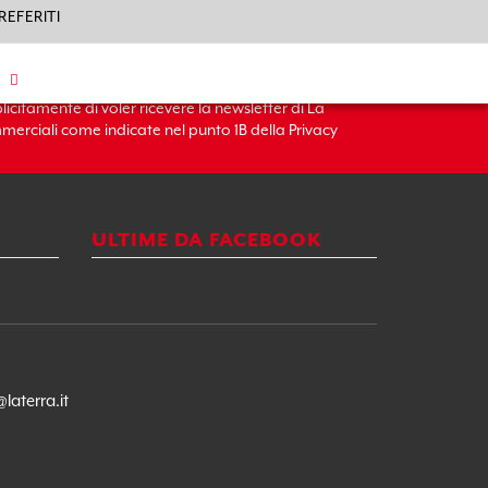
REFERITI
plicitamente di voler ricevere la newsletter di La
merciali come indicate nel punto 1B della Privacy
ULTIME DA FACEBOOK
@laterra.it