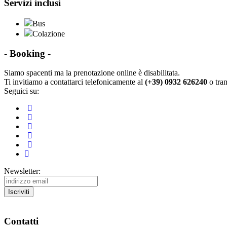
Servizi inclusi
Bus
Colazione
- Booking -
Siamo spacenti ma la prenotazione online è disabilitata.
Ti invitiamo a contattarci telefonicamente al
(+39) 0932 626240
o tra
Seguici su:
Newsletter:
Cliccando su "Iscriviti" accetti esplicitamente di voler ricevere la n
Contatti