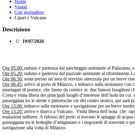
Home
Viaggi
Gite giornaliere
Lipari e Vulcano
Descrizione
19/07/2026
Ore 05.00:
raduno e partenza dal parcheggio antistante al Palazama, 
Ore 05.20:
raduno e partenza dal piazzale antistante al rifornimento L
Ore 06.50:
sosta presso un’area di servizio attrezzata per un breve rist
Ore 08.45:
arrivo al porto di Milazzo, e imbarco sulla motonave con cui 
montagne di pomice, che fanno da cornice ai due famosi faraglioni chi
Corta e visita libera dei principali luoghi d’interesse dell’isola tra cu
passeggiata tra le strette e pittoresche vie del centro storico, qui sarà 
Ore 13.00:
imbarco sulla motonave e navigazione per un breve trasf
Ore 13.20:
arrivo e sbarco a Vulcano. Visita libera dell’isola che rappr
esalazioni sulfuree. A ridosso del porto si trovano le spiagge di acqua 
passeggiata tra le botteghe d’artigianato e i negozietti di souvenir o p
navigazione alla volta di Milazzo.