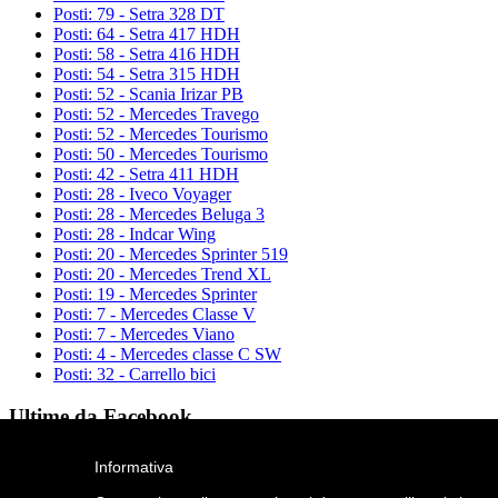
Posti: 79 - Setra 328 DT
Posti: 64 - Setra 417 HDH
Posti: 58 - Setra 416 HDH
Posti: 54 - Setra 315 HDH
Posti: 52 - Scania Irizar PB
Posti: 52 - Mercedes Travego
Posti: 52 - Mercedes Tourismo
Posti: 50 - Mercedes Tourismo
Posti: 42 - Setra 411 HDH
Posti: 28 - Iveco Voyager
Posti: 28 - Mercedes Beluga 3
Posti: 28 - Indcar Wing
Posti: 20 - Mercedes Sprinter 519
Posti: 20 - Mercedes Trend XL
Posti: 19 - Mercedes Sprinter
Posti: 7 - Mercedes Classe V
Posti: 7 - Mercedes Viano
Posti: 4 - Mercedes classe C SW
Posti: 32 - Carrello bici
Ultime da Facebook
La Terra Viaggi
Informativa
La Terra - Via Archimede, 285 C - 97100 Ragusa (RG) - tel: 0932.6