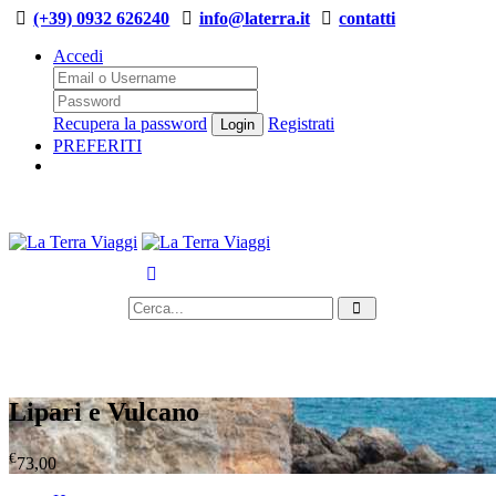
(+39) 0932 626240
info@laterra.it
contatti
Accedi
Recupera la password
Registrati
PREFERITI
Azienda
Pullman
Viaggi
Eventi
Azienda
Pullman
Viaggi
Eventi
Lipari e Vulcano
€
73,00