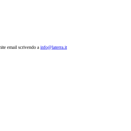
mite email scrivendo a
info@laterra.it
ewsletter di La Terra, incluse comunicazioni commerciali come indicate n