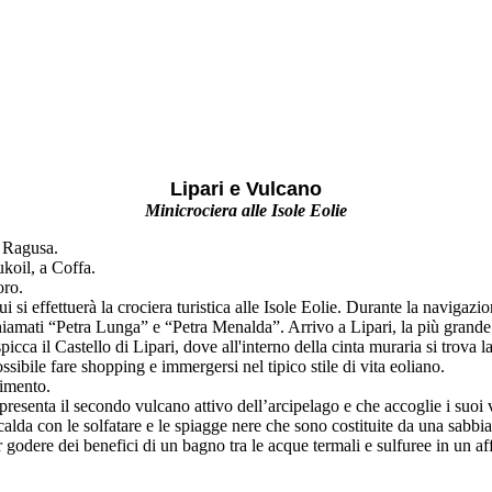
Lipari e Vulcano
Minicrociera alle Isole Eolie
a Ragusa.
ukoil, a Coffa.
oro.
si effettuerà la crociera turistica alle Isole Eolie. Durante la navigazion
amati “Petra Lunga” e “Petra Menalda”. Arrivo a Lipari, la più grande e
i spicca il Castello di Lipari, dove all'interno della cinta muraria si tr
possibile fare shopping e immergersi nel tipico stile di vita eoliano.
erimento.
esenta il secondo vulcano attivo dell’arcipelago e che accoglie i suoi vis
calda con le solfatare e le spiagge nere che sono costituite da una sabbi
er godere dei benefici di un bagno tra le acque termali e sulfuree in un 