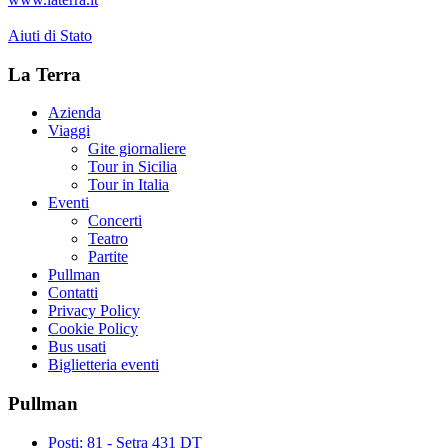
Aiuti di Stato
La Terra
Azienda
Viaggi
Gite giornaliere
Tour in Sicilia
Tour in Italia
Eventi
Concerti
Teatro
Partite
Pullman
Contatti
Privacy Policy
Cookie Policy
Bus usati
Biglietteria eventi
Pullman
Posti: 81 - Setra 431 DT