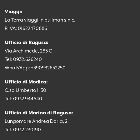
Viaggi:
La Terra viaggi in pullman s.n.c.
P:IVA: 01622470886
Ufficio di Ragusa:
Via Archimede, 285 C
Tel: 0932.626240
Whats'App:
+39
0932652250
Ufficio di Modica:
C.so Umberto I, 30
Tel: 0932.944640
Ufficio di Marina di Ragusa:
Lungomare Andrea Doria, 2
Tel: 0932.230190