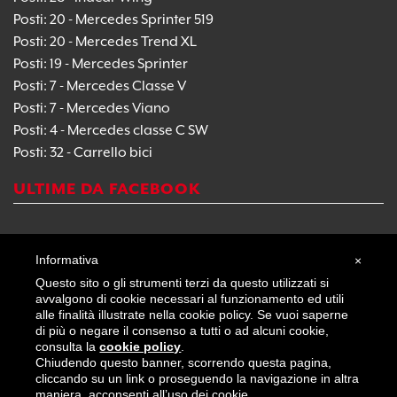
Posti: 20 - Mercedes Sprinter 519
Posti: 20 - Mercedes Trend XL
Posti: 19 - Mercedes Sprinter
Posti: 7 - Mercedes Classe V
Posti: 7 - Mercedes Viano
Posti: 4 - Mercedes classe C SW
Posti: 32 - Carrello bici
ULTIME DA FACEBOOK
Informativa
×
Questo sito o gli strumenti terzi da questo utilizzati si
avvalgono di cookie necessari al funzionamento ed utili
alle finalità illustrate nella cookie policy. Se vuoi saperne
La Terra - Via Archimede, 285 C - 97100 Ragusa (RG) - tel:
di più o negare il consenso a tutti o ad alcuni cookie,
0932.626240 -
info@laterra.it
consulta la
cookie policy
.
Chiudendo questo banner, scorrendo questa pagina,
cliccando su un link o proseguendo la navigazione in altra
Designed with love & passion by
maniera, acconsenti all’uso dei cookie.