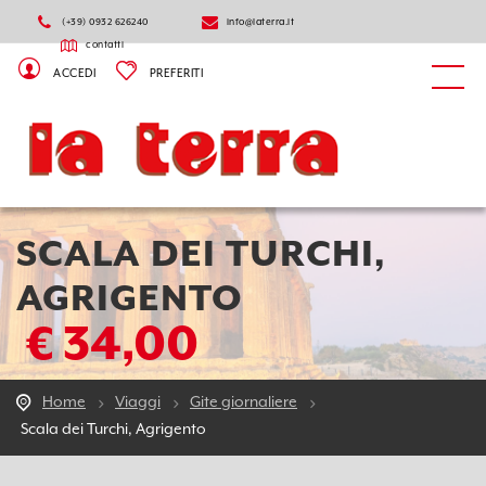
(+39) 0932 626240
info@laterra.it
contatti
ACCEDI
PREFERITI
SCALA DEI TURCHI,
AGRIGENTO
34,00
€
Home
Viaggi
Gite giornaliere
Scala dei Turchi, Agrigento